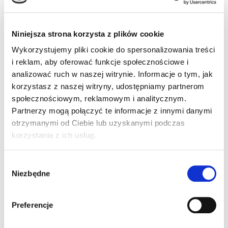
technical service
48 123 000 333
Niniejsza strona korzysta z plików cookie
Our employee will provide you with the
Wykorzystujemy pliki cookie do spersonalizowania treści
necessary assistance and information on further
i reklam, aby oferować funkcje społecznościowe i
proceedings. The hotline operates 24 hours a
analizować ruch w naszej witrynie. Informacje o tym, jak
day, all year round, and is also available to
korzystasz z naszej witryny, udostępniamy partnerom
people calling from outside Poland.
społecznościowym, reklamowym i analitycznym.
Partnerzy mogą połączyć te informacje z innymi danymi
otrzymanymi od Ciebie lub uzyskanymi podczas
Company details
korzystania z ich usług.
EXPRESS limited liability company
Puszkarska 7F street
Wybór
30-644 Kraków
Niezbędne
zgody
fax. +48 123 000 309
Preferencje
e-mail:
wynajem@express.pl
Ładowanie...