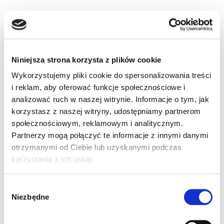
na relaksujący spacer w otoczeniu zieleni.
Park fontannami, alejkami i kolorowymi
kwiatami to doskonała przestrzeń do
odpoczynku w centrum miasta.
Góra Chełmska
– to masyw wyrastający
Niniejsza strona korzysta z plików cookie
136 m ponad poziom morze. Znajdują się na
Wykorzystujemy pliki cookie do spersonalizowania treści
nim Sanktuarium Matki Bożej Trzykroć
i reklam, aby oferować funkcje społecznościowe i
Przedziwnej oraz punkt widokowy, z którego
analizować ruch w naszej witrynie. Informacje o tym, jak
rozpościera się piękny widok na miasto i
korzystasz z naszej witryny, udostępniamy partnerom
okolicę. To częste miejsce pielgrzymek, a
społecznościowym, reklamowym i analitycznym.
także wycieczek turystycznych.
Co zobaczyć w okolicach Koszalina?
Partnerzy mogą połączyć te informacje z innymi danymi
otrzymanymi od Ciebie lub uzyskanymi podczas
Koszalin to świetna baza wypadowa do
korzystania z ich usług.
zwiedzania pobliskich atrakcji. Wynajmując
samochód, łatwo dotrzesz do innych lokalizacji.
Mielno
– popularna miejscowość
Wybór
nadmorska, oddalona o 20 min jazdy
Niezbędne
zgody
samochodem. Znajdziesz tu piękne plaże,
promenadę oraz wiele atrakcji