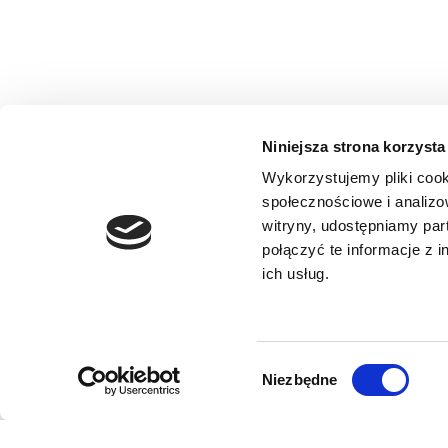
Odprawa online nie tylko w samolocie! Wynajmując 
skrócić czas wydania auta do kilku minut. Po zare
naszej stronie wprowadzasz wszystkie niezbędne in
Dzięki wcześniejszemu załatwieniu formalności za po
Niniejsza strona korzysta
Wykorzystujemy pliki cook
Nasze punkty odbioru w Łodzi znajdują się:
społecznościowe i analizo
Lotnisko Lublinek
witryny, udostępniamy pa
ul. Żeligowskiego 8/10
połączyć te informacje z 
PKP Dworzec Łódź Fabryczna
ich usług.
PKP Dworzec Łódź Kaliska
Możemy również dostarczyć wynajęte auto w dowoln
Ciebie.
Wybór
Niezbędne
zgody