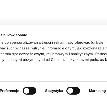
samochód w naszej wypożyczalni, również możesz wcześni
zerwowaniu samochodu przeprowadzasz procedurę odprawy p
formacje dotyczące wynajmu, dokonujesz opłat – w tym d
średnictwem aplikacji, na miejscu koncentrujesz się wyłą
Wynajem auta Łódź – sprawdź nasze lokalizacj
 z plików cookie
ie do spersonalizowania treści i reklam, aby oferować funkcje
wać ruch w naszej witrynie. Informacje o tym, jak korzystasz z 
rtnerom społecznościowym, reklamowym i analitycznym. Partn
innymi danymi otrzymanymi od Ciebie lub uzyskanymi podczas k
e miejsce na terenie Łodzi – samochód dostarczamy szyb
Preferencje
Statystyka
Marketing