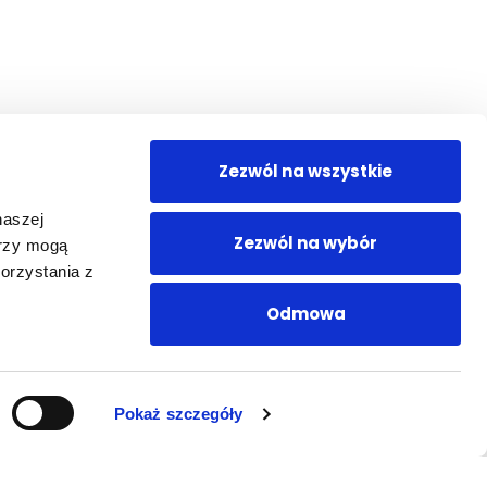
ej dokonać wszelkich formalności i dzięki temu
odobnie jak przy locie liniami lotniczymi. Na
epozytu – i akceptujesz umowę oraz regulamin.
cznie na odbiorze pojazdu.
e
Zezwól na wszystkie
naszej
Zezwól na wybór
erzy mogą
orzystania z
Odmowa
ko i sprawnie w miejsce najbardziej dogodne dla
Pokaż szczegóły