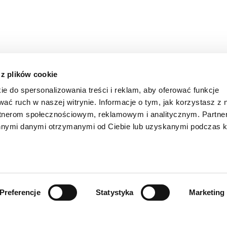
samochód w naszej wypożyczalni, również możesz wcześni
zerwowaniu samochodu przeprowadzasz procedurę odprawy p
formacje dotyczące wynajmu, dokonujesz opłat – w tym d
średnictwem aplikacji, na miejscu koncentrujesz się wyłą
 z plików cookie
ynajem auta Lublin – sprawdź nasze lokalizac
ie do spersonalizowania treści i reklam, aby oferować funkcje
wać ruch w naszej witrynie. Informacje o tym, jak korzystasz z 
rtnerom społecznościowym, reklamowym i analitycznym. Partn
innymi danymi otrzymanymi od Ciebie lub uzyskanymi podczas k
e miejsce na terenie Lublina – samochód dostarczamy sz
Preferencje
Statystyka
Marketing