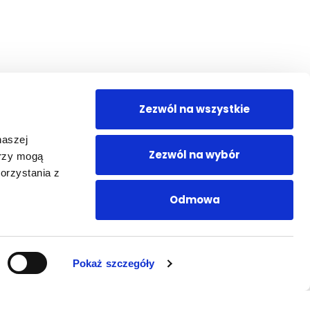
ej dokonać wszelkich formalności i dzięki temu
odobnie jak przy locie liniami lotniczymi. Na
epozytu – i akceptujesz umowę oraz regulamin.
cznie na odbiorze pojazdu.
Zezwól na wszystkie
je
naszej
Zezwól na wybór
erzy mogą
orzystania z
Odmowa
ybko i sprawnie w miejsce najbardziej dogodne dla
Pokaż szczegóły