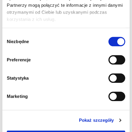
Partnerzy mogą połączyć te informacje z innymi danymi
otrzymanymi od Ciebie lub uzyskanymi podczas
korzystania z ich usług.
Wybór
Niezbędne
zgody
Preferencje
Ładowanie...
Ładowanie...
Statystyka
Marketing
Pokaż szczegóły