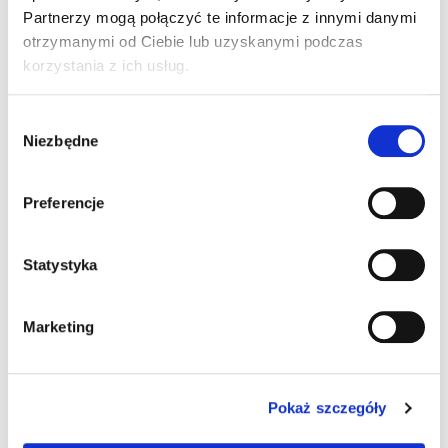
Partnerzy mogą połączyć te informacje z innymi danymi
otrzymanymi od Ciebie lub uzyskanymi podczas
korzystania z ich usług.
Wybór
Niezbędne
zgody
Preferencje
Ładowanie...
Ładowanie...
Statystyka
Marketing
Pokaż szczegóły