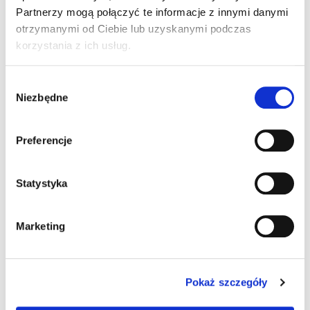
Partnerzy mogą połączyć te informacje z innymi danymi
otrzymanymi od Ciebie lub uzyskanymi podczas
korzystania z ich usług.
Wybór
Niezbędne
zgody
Preferencje
Ładowanie...
Ładowanie...
Statystyka
Marketing
Pokaż szczegóły