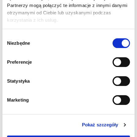
Partnerzy mogą połączyć te informacje z innymi danymi
otrzymanymi od Ciebie lub uzyskanymi podczas
korzystania z ich usług.
Wybór
Niezbędne
zgody
Preferencje
Ładowanie...
Ładowanie...
Statystyka
Marketing
Pokaż szczegóły